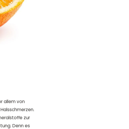
or allem von
, Halsschmerzen.
eralstoﬀe zur
ltung. Denn es