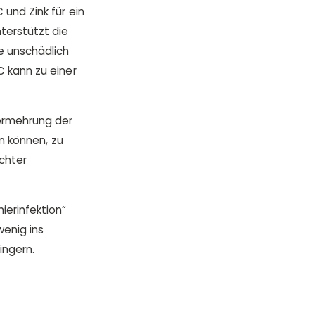
 und Zink für ein
terstützt die
se unschädlich
C kann zu einer
ermehrung der
en können, zu
chter
ierinfektion“
enig ins
ingern.