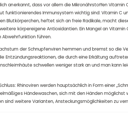
lich anerkannt, dass vor allem die Mikronährstoﬀen Vitamin C
t funktionierendes Immunsystem wichtig sind: Vitamin C un
en Blutkörperchen, heftet sich an freie Radikale, macht die
weitere körpereigene Antioxidantien. Ein Mangel an Vitamin 
 Abwehrfunktion führen.
Wachstum der Schnupfenviren hemmen und bremst so die V
t, die Entzündungsreaktionen, die durch eine Erkältung auftret
senschleimhäute schwellen weniger stark an und man kann lei
Schluss: Rhinoviren werden hauptsächlich in Form einer „Schm
gelmäßiges Händewaschen, sich mit den Händen möglichst w
en sind weitere Varianten, Ansteckungsmöglichkeiten zu verr