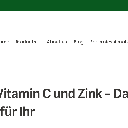
ome
Products
About us
Blog
For professional
Vitamin C und Zink - D
ür Ihr