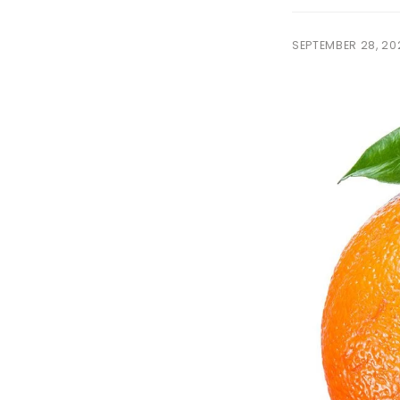
y
p
SEPTEMBER 28, 20
e